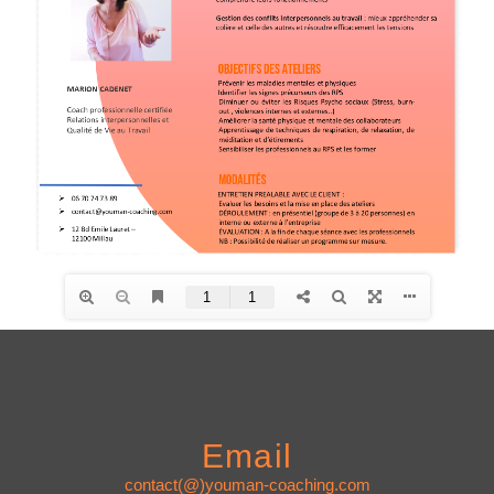
Email
contact(@)youman-coaching.com