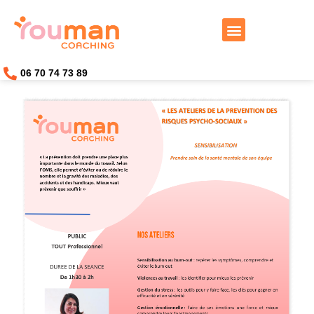
Travailler avec moi
06 70 74 73 89