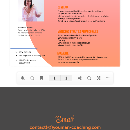
Email
contact(@)youman-coaching.com