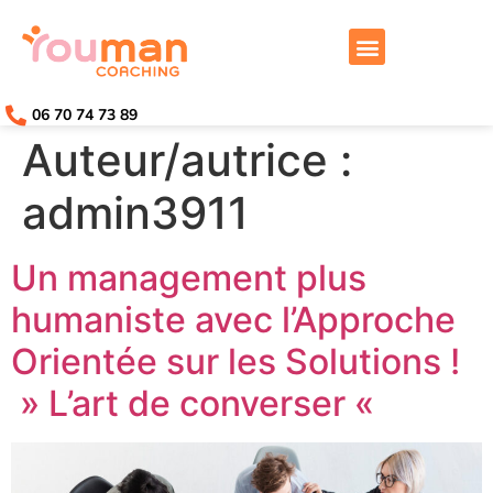
Travailler avec moi
06 70 74 73 89
Auteur/autrice :
admin3911
Un management plus
humaniste avec l’Approche
Orientée sur les Solutions !
» L’art de converser «