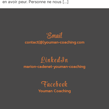
en avoir peur. Personne ne nous […]
Email
contact(@)youman-coaching.com
LinkedIn
marion-cadenet-youman-coaching
Facebook
Youman Coaching